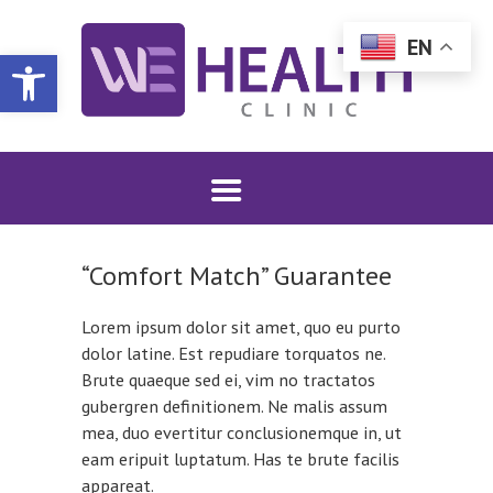
EN
WE HEALTH CLINIC | DULUTH, MN
Open toolbar
Sexual and Reproductive Choice
SHOP WHC MERCH
SERVICES
“Comfort Match” Guarantee
PATIENT INFO
FAQS
Lorem ipsum dolor sit amet, quo eu purto
DONATE
dolor latine. Est repudiare torquatos ne.
Brute quaeque sed ei, vim no tractatos
COMMUNITY
gubergren definitionem. Ne malis assum
CONTACT
mea, duo evertitur conclusionemque in, ut
INTERNATIONAL
eam eripuit luptatum. Has te brute facilis
appareat.
FALLS LOCATION