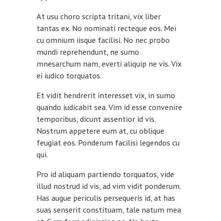
At usu choro scripta tritani, vix liber
tantas ex. No nominati recteque eos. Mei
cu omnium iisque facilisi. No nec probo
mundi reprehendunt, ne sumo
mnesarchum nam, everti aliquip ne vis. Vix
ei iudico torquatos.
Et vidit hendrerit interesset vix, in sumo
quando iudicabit sea. Vim id esse convenire
temporibus, dicunt assentior id vis.
Nostrum appetere eum at, cu oblique
feugiat eos. Ponderum facilisi legendos cu
qui.
Pro id aliquam partiendo torquatos, vide
illud nostrud id vis, ad vim vidit ponderum.
Has augue periculis persequeris id, at has
suas senserit constituam, tale natum mea