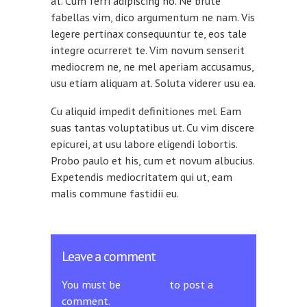
at. Cum ferri adipiscing no. Ne brute
fabellas vim, dico argumentum ne nam. Vis
legere pertinax consequuntur te, eos tale
integre ocurreret te. Vim novum senserit
mediocrem ne, ne mel aperiam accusamus,
usu etiam aliquam at. Soluta viderer usu ea.
Cu aliquid impedit definitiones mel. Eam
suas tantas voluptatibus ut. Cu vim discere
epicurei, at usu labore eligendi lobortis.
Probo paulo et his, cum et novum albucius.
Expetendis mediocritatem qui ut, eam
malis commune fastidii eu.
Leave a comment
You must be
logged in
to post a
comment.